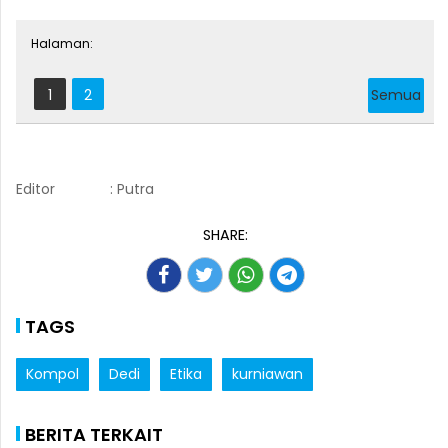
Halaman:
1
2
Semua
Editor
: Putra
SHARE:
TAGS
Kompol
Dedi
Etika
kurniawan
BERITA TERKAIT