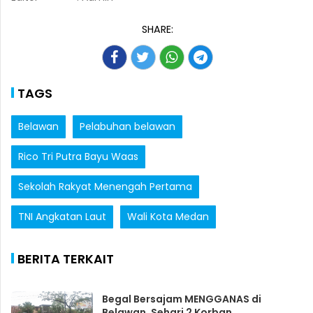
SHARE:
TAGS
Belawan
Pelabuhan belawan
Rico Tri Putra Bayu Waas
Sekolah Rakyat Menengah Pertama
TNI Angkatan Laut
Wali Kota Medan
BERITA TERKAIT
Begal Bersajam MENGGANAS di
Belawan, Sehari 2 Korban