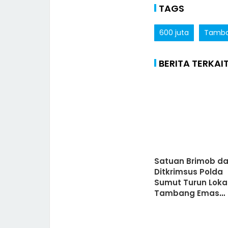
TAGS
600 juta
Tamb
BERITA TERKAI
Satuan Brimob d
Ditkrimsus Polda
Sumut Turun Loka
Tambang Emas
Madina Tapsel, ini
Hasilnya