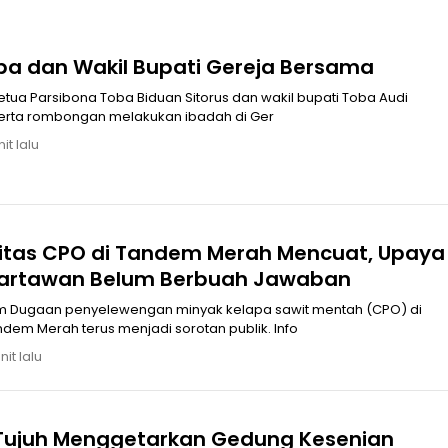
ba dan Wakil Bupati Gereja Bersama
tua Parsibona Toba Biduan Sitorus dan wakil bupati Toba Audi
serta rombongan melakukan ibadah di Ger
it lalu
itas CPO di Tandem Merah Mencuat, Upaya
Wartawan Belum Berbuah Jawaban
m Dugaan penyelewengan minyak kelapa sawit mentah (CPO) di
em Merah terus menjadi sorotan publik. Info
it lalu
Tujuh Menggetarkan Gedung Kesenian