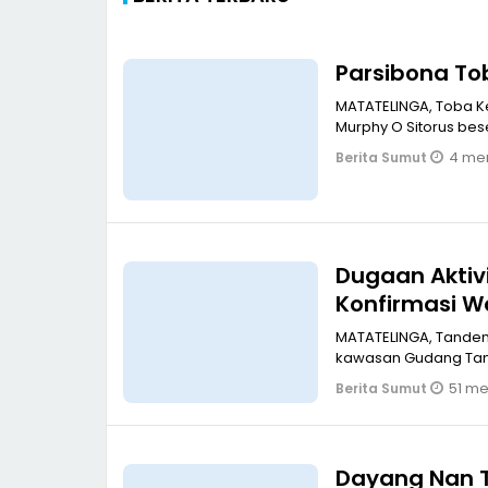
Parsibona To
MATATELINGA, Toba Ke
Murphy O Sitorus be
4 men
Berita Sumut
Dugaan Aktiv
Konfirmasi 
MATATELINGA, Tande
kawasan Gudang Tand
51 men
Berita Sumut
Dayang Nan 