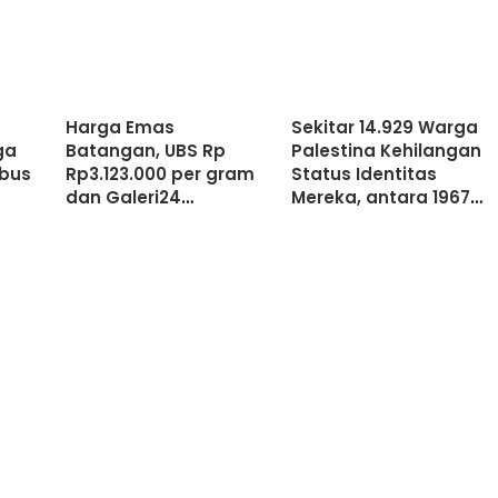
Harga Emas
Sekitar 14.929 Warga
ga
Batangan, UBS Rp
Palestina Kehilangan
bus
Rp3.123.000 per gram
Status Identitas
dan Galeri24
Mereka, antara 1967
Rp3.092.000 per gram
hingga 2024.