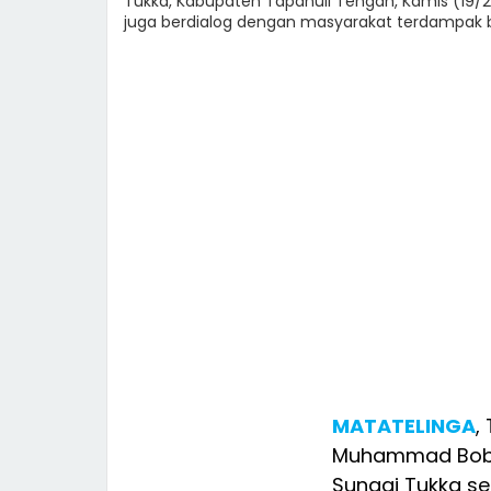
Tukka, Kabupaten Tapanuli Tengah, Kamis (19/2
juga berdialog dengan masyarakat terdampak b
MATATELINGA
,
Muhammad Bobby
Sungai Tukka 