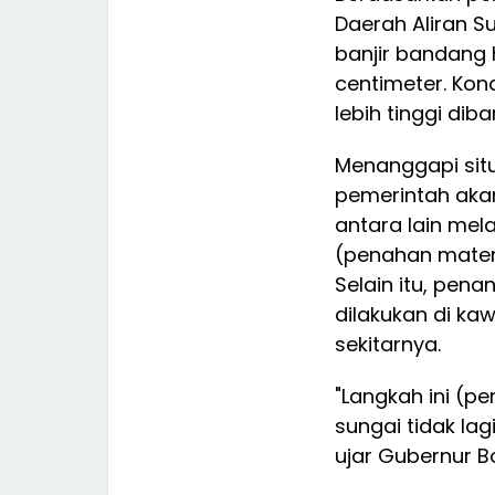
Daerah Aliran Su
banjir bandang
centimeter. Kon
lebih tinggi di
Menanggapi situ
pemerintah aka
antara lain me
(penahan materi
Selain itu, pen
dilakukan di ka
sekitarnya.
"Langkah ini (
sungai tidak la
ujar Gubernur B