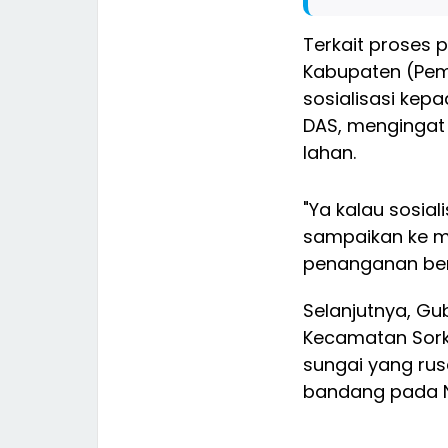
Terkait proses
Kabupaten (Pem
sosialisasi kep
DAS, menginga
lahan.
"Ya kalau sosial
sampaikan ke m
penanganan ben
Selanjutnya, G
Kecamatan Sork
sungai yang ru
bandang pada N