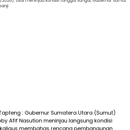
/2026). Usai meninjau kondisi tanggul sungai, Gubernur Sumut
anji
 Tapteng : Gubernur Sumatera Utara (Sumut)
 Afif Nasution meninjau langsung kondisi
sekaligus membahas rencana pembangunan