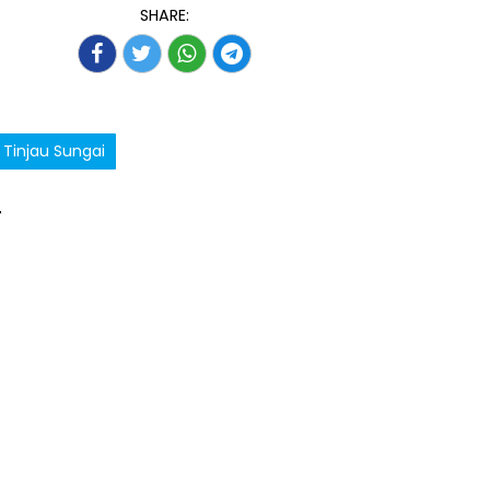
SHARE:
Tinjau Sungai
T