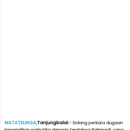
MATATELINGA
,
Tanjungbalai
:- Sidang perkara dugaan
kepemilikan narkotika dengan terdakwa Rahmadi, yang