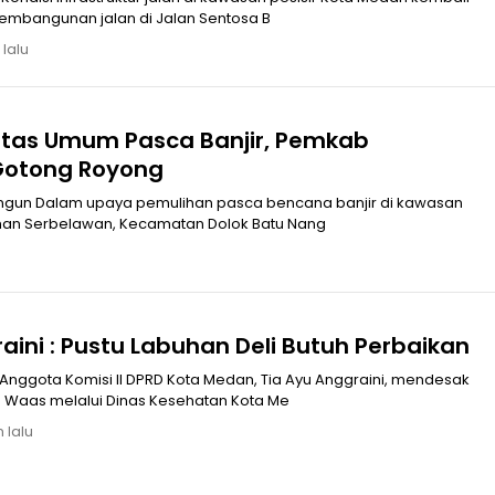
embangunan jalan di Jalan Sentosa B
 lalu
ilitas Umum Pasca Banjir, Pemkab
Gotong Royong
njir di kawasan
han Serbelawan, Kecamatan Dolok Batu Nang
u
aini : Pustu Labuhan Deli Butuh Perbaikan
nggota Komisi II DPRD Kota Medan, Tia Ayu Anggraini, mendesak
o Waas melalui Dinas Kesehatan Kota Me
 lalu