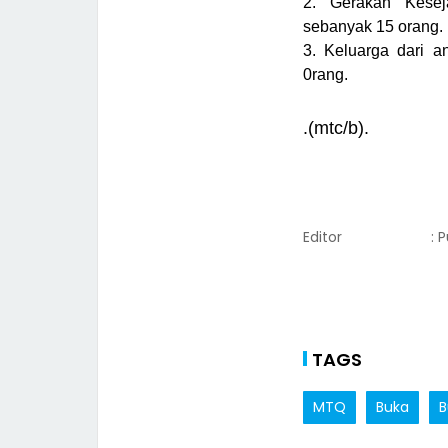
2. Gerakan Kesej
sebanyak 15 orang.
3. Keluarga dari 
0rang.
.(mtc/b).
Editor
: 
TAGS
MTQ
Buka
B