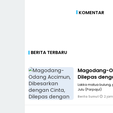
KOMENTAR
BERITA TERBARU
Magodang-Od
Dilepas deng
Lakka matua bulung, 
Julu (Parpajul)
2 jam
Berita Sumut