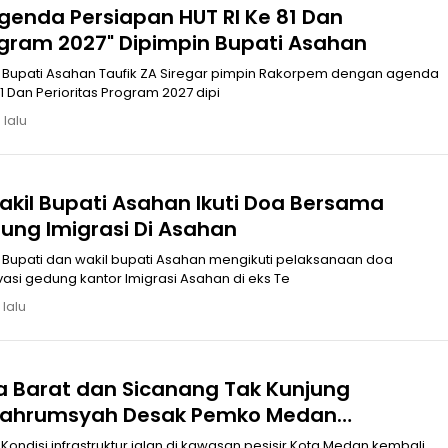
genda Persiapan HUT RI Ke 81 Dan
rogram 2027" Dipimpin Bupati Asahan
da
1 Dan Perioritas Program 2027 dipi
 lalu
akil Bupati Asahan Ikuti Doa Bersama
ung Imigrasi Di Asahan
oa
si gedung kantor Imigrasi Asahan di eks Te
 lalu
a Barat dan Sicanang Tak Kunjung
 Bahrumsyah Desak Pemko Medan
 Pembangunan 2026
ondisi infrastruktur jalan di kawasan pesisir Kota Medan kembali