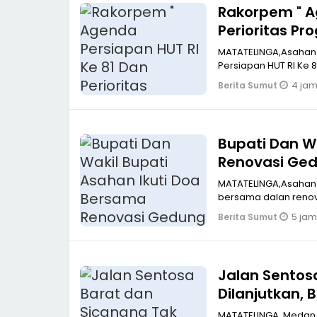
Rakorpem " A
Perioritas P
MATATELINGA,Asahan Bupati Asahan Taufik ZA Siregar pimpin Rakorpem dengan agen
Persiapan HUT RI Ke 8
4 jam
Berita Sumut
Bupati Dan W
Renovasi Ged
MATATELINGA,Asahan Bupati dan wakil bupati Asahan mengikuti pelaksanaan d
bersama dalan renova
5 jam
Berita Sumut
Jalan Sentos
Dilanjutkan,
Prioritaskan
MATATELINGA, Medan K