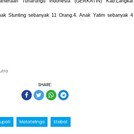
ahteraan Tunarungu Indonesia (GERKATIN) Kab.Langkat
anak Stunting sebanyak 11 Orang.4. Anak Yatim sebanyak 4
Putra
SHARE:
upati
Matatelinga
Stabat