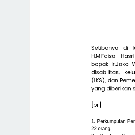
Setibanya di 
H.M.Faisal Ha
bapak Ir.Joko 
disabilitas, k
(LKS), dan Peme
yang diberikan 
[br]
1. Perkumpulan Pen
22 orang.