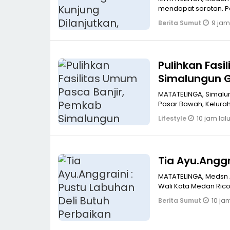
mendapat sorotan. P
9 jam
Berita Sumut
Pulihkan Fas
Simalungun 
MATATELINGA, Simalungun Dalam upaya pemulihan pasca bencana ba
Pasar Bawah, Kelura
10 jam lal
Lifestyle
Tia Ayu.Anggr
MATATELINGA, Medsn A
Wali Kota Medan Ric
10 jam
Berita Sumut