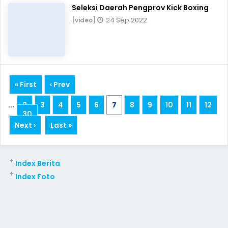
Seleksi Daerah Pengprov Kick Boxing
24 Sep 2022
[video]
« First
‹ Prev
...
2
3
4
5
6
7
8
9
10
11
12
...
30
Next ›
Last »
+
Index Berita
+
Index Foto