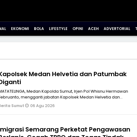
NAL
EKONOMI
BOLA
LIFESTYLE
OPINI
ACEH
ADVERTORIAL
Kapolsek Medan Helvetia dan Patumbak
Diganti
MATATELINGA, Medan Kapolda Sumut, Irjen Pol Whisnu Hermawan
Februanto, mengganti jabatan Kapolsek Medan Helvetia dan
Patumbak, Rabu (5/8/20
06 Agu 2026
Berita Sumut
Imigrasi Semarang Perketat Pengawasan