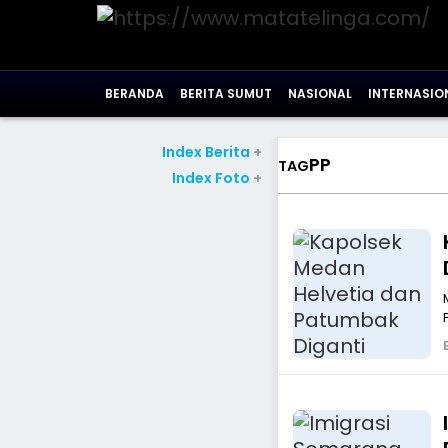
BERANDA
BERITA SUMUT
NASIONAL
INTERNASIO
Index Berita
+
PP
TAG
Index Foto
+