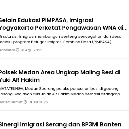
Selain Edukasi PIMPASA, Imigrasi
Yogyakarta Perketat Pengawasan WNA di
Tengah Maraknya Scamming
Di satu sisi, Imigrasi membangun benteng pencegahan dari desa
melalui program Petugas Imigrasi Pembina Desa (PIMPASA).
01 Agu 2026
Nasional
Polsek Medan Area Ungkap Maling Besi di
Yuki AR Hakim
MATATELINGA, Medan Seorang pelaku pencurian besi di gedung
kosong Swalayan Yuki Jalan AR Hakim Medan berhasil ditangkap
Unit Reskrim Polsek
31 Jul 2026
Berita Sumut
Sinergi Imigrasi Serang dan BP3MI Banten