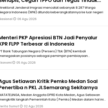
Berlapis, Cegah TPPO dan Tegas Tindak
WNA Bermasalah
Direktorat Jenderal Imigrasi mencatat sebanyak 8.287 Warga
Negara Indonesia (WNI) ditunda keberangkatannya ke luar negeri
06 Agu 2026
Nasional
Menteri PKP Apresiasi BTN Jadi Penyalur
KPR FLPP Terbesar di Indonesia
PT Bank Tabungan Negara (Persero) Tbk (BTN) kembali
menegaskan posisinya sebagai pemimpin pembiayaan
perumahan nasional.
05 Agu 2026
Ekonomi
Agus Setiawan Kritik Pemko Medan Soal
Penertiba n PKL Jl.Semarang Sekitarnya
MATATELINGA, Medan Anggota DPRD Kota Medan, Agus Setiawan
mengkritik langkah Pemerintah Kota ( Pemko) Medan dalam hal ini
Satuan Polisi Pam
02 Agu 2026
Berita Sumut