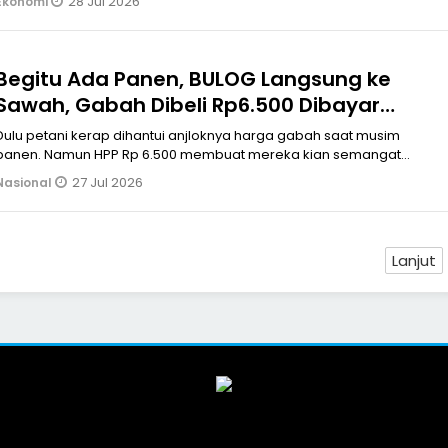
28 Jul 2026
Ekonomi
Begitu Ada Panen, BULOG Langsung ke
Sawah, Gabah Dibeli Rp6.500 Dibayar
Penuh via Transfer
Dulu petani kerap dihantui anjloknya harga gabah saat musim
panen. Namun HPP Rp 6.500 membuat mereka kian semangat
menanam padi. Apalagi Per
27 Jul 2026
Nasional
Lanjut