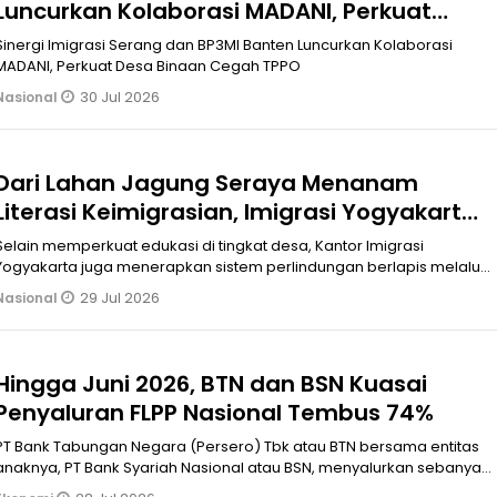
Luncurkan Kolaborasi MADANI, Perkuat
Desa Binaan Cegah TPPO
Sinergi Imigrasi Serang dan BP3MI Banten Luncurkan Kolaborasi
MADANI, Perkuat Desa Binaan Cegah TPPO
30 Jul 2026
Nasional
Dari Lahan Jagung Seraya Menanam
Literasi Keimigrasian, Imigrasi Yogyakarta
Bangun Benteng Desa Cegah Dini TPPO
Selain memperkuat edukasi di tingkat desa, Kantor Imigrasi
Yogyakarta juga menerapkan sistem perlindungan berlapis melalui
layanan keimigras
29 Jul 2026
Nasional
Hingga Juni 2026, BTN dan BSN Kuasai
Penyaluran FLPP Nasional Tembus 74%
PT Bank Tabungan Negara (Persero) Tbk atau BTN bersama entitas
anaknya, PT Bank Syariah Nasional atau BSN, menyalurkan sebanyak
67.518 unit