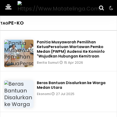
PE-KO
TAG
Panitia Musyawarah Pemilihan
KetuaPersatuan Wartawan Pemko
Medan (PWPM) Audensi Ke Kominfo
"Wujudkan Hubungan Kemitraan
15 Apr 2026
Berita Sumut
Beras Bantuan Disalurkan ke Warga
Medan Utara
27 Jul 2025
Ekonomi