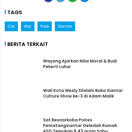
TAGS
Car
day
free
Siantar
BERITA TERKAIT
Wayang Ajarkan Nilai Moral & Budi
Pekerti Luhur
Wali Kota Wesly Silalahi Buka Siantar
Culture Show ke-3 di Adam Malik
Sat Resnarkoba Polres
Pematangsiantar Geledah Rumah
ASD Temukan 8.43 gram Sabu