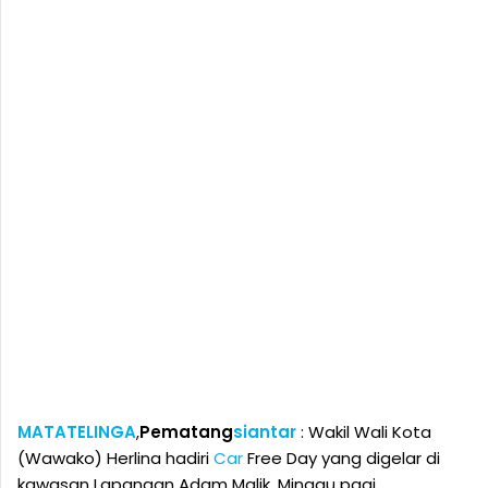
MATATELINGA
,
Pematang
siantar
: Wakil Wali Kota
(Wawako) Herlina hadiri
Car
Free Day yang digelar di
kawasan Lapangan Adam Malik, Minggu pagi,