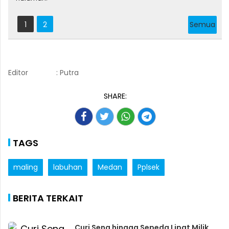
1
2
Semua
Editor
: Putra
SHARE:
TAGS
maling
labuhan
Medan
Pplsek
BERITA TERKAIT
Curi Seng hingga Sepeda Lipat Milik