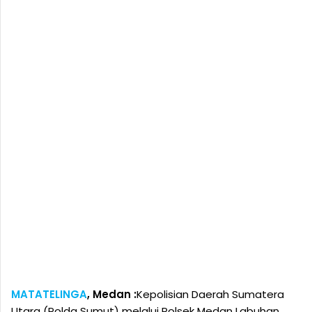
MATATELINGA
, Medan :
Kepolisian Daerah Sumatera
Utara (Polda Sumut) melalui Polsek Medan Labuhan