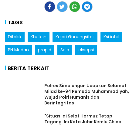
TAGS
Ditolsk
Kbulksn
Kejari Gunungsitoli
Ksi intel
PN Medan
prapid
Sela
eksepsi
BERITA TERKAIT
Polres Simalungun Ucapkan Selamat
Milad ke-94 Pemuda Muhammadiyah,
Wujud Polri Humanis dan
Berintegritas
"Situasi di Selat Hormuz Tetap
Tegang, Ini Kata Jubir Kemlu China