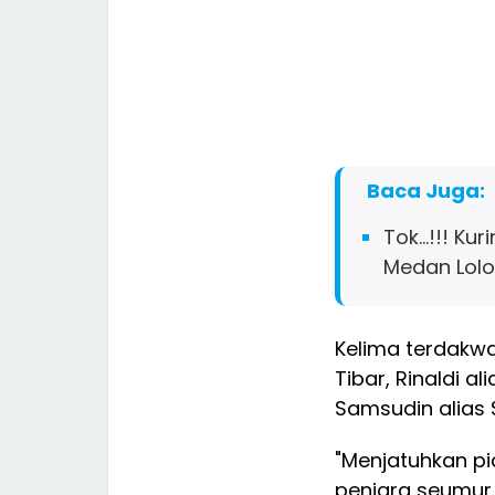
Baca Juga:
Tok...!!! K
Medan Lolo
Kelima terdakw
Tibar, Rinaldi a
Samsudin alias S
"Menjatuhkan p
penjara seumur