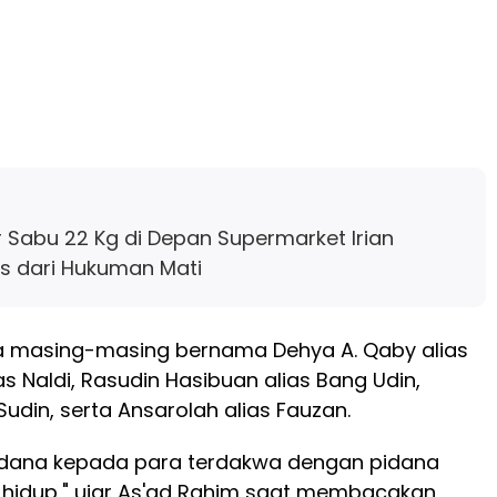
urir Sabu 22 Kg di Depan Supermarket Irian
s dari Hukuman Mati
a masing-masing bernama Dehya A. Qaby alias
lias Naldi, Rasudin Hasibuan alias Bang Udin,
udin, serta Ansarolah alias Fauzan.
idana kepada para terdakwa dengan pidana
 hidup," ujar As'ad Rahim saat membacakan