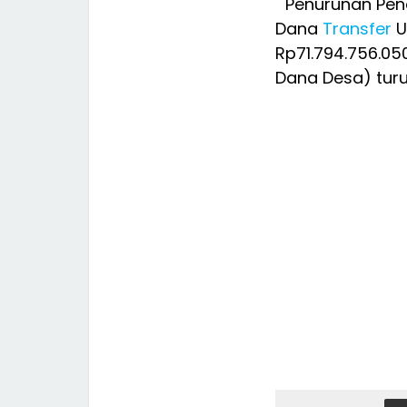
" Penurunan Pen
Dana
Transfer
U
Rp71.794.756.05
Dana Desa) turun