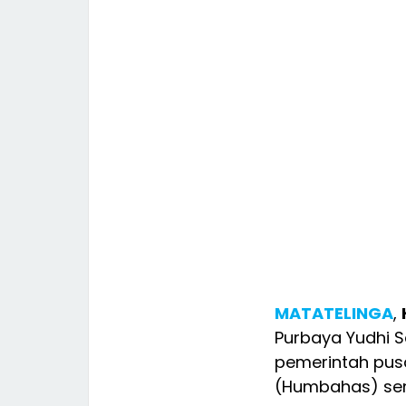
MATATELINGA
,
Purbaya Yudhi 
pemerintah pus
(Humbahas) seni