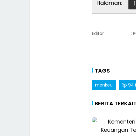
Halaman:
1
Editor
: 
TAGS
menkeu
Rp 94
BERITA TERKAI