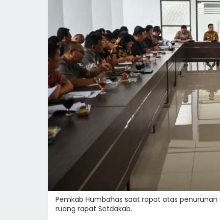
Pemkab Humbahas saat rapat atas penurunan da
ruang rapat Setdakab.