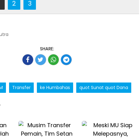
2
3
Putra
SHARE:
 M
Transfer
ke Humbahas
quot Sunat quot Dana
T