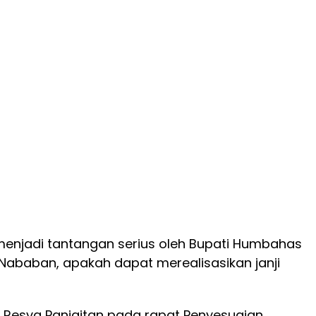
, menjadi tantangan serius oleh Bupati Humbahas
Nababan, apakah dapat merealisasikan janji
D Resva Panjaitan pada rapat Penyesuaian