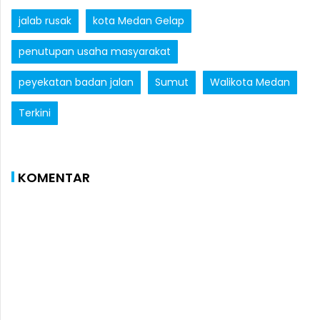
jalab rusak
kota Medan Gelap
penutupan usaha masyarakat
peyekatan badan jalan
Sumut
Walikota Medan
Terkini
KOMENTAR