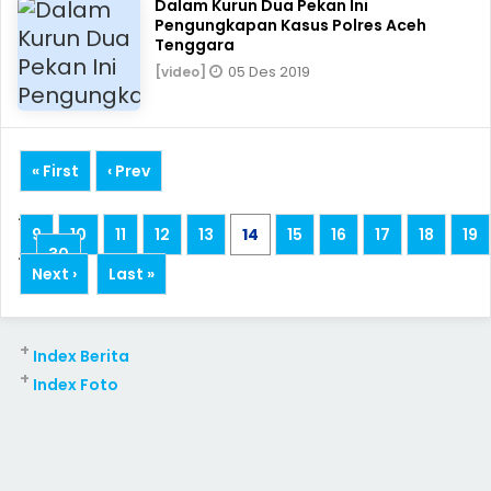
Dalam Kurun Dua Pekan Ini
Pengungkapan Kasus Polres Aceh
Tenggara
05 Des 2019
[video]
« First
‹ Prev
...
9
10
11
12
13
14
15
16
17
18
19
...
30
Next ›
Last »
+
Index Berita
+
Index Foto