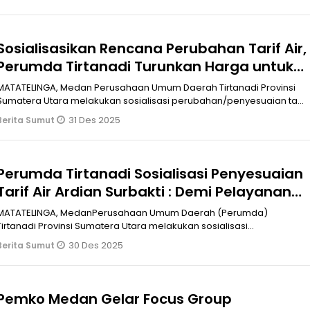
Sosialisasikan Rencana Perubahan Tarif Air,
Perumda Tirtanadi Turunkan Harga untuk
MBR
MATATELINGA, Medan Perusahaan Umum Daerah Tirtanadi Provinsi
Sumatera Utara melakukan sosialisasi perubahan/penyesuaian tarif
air bersih ke
31 Des 2025
Berita Sumut
Perumda Tirtanadi Sosialisasi Penyesuaian
Tarif Air Ardian Surbakti : Demi Pelayanan
Air Minum yang Aman dan Layak
MATATELINGA, MedanPerusahaan Umum Daerah (Perumda)
Tirtanadi Provinsi Sumatera Utara melakukan sosialisasi
penyesuaian tarif air kepada mas
30 Des 2025
Berita Sumut
Pemko Medan Gelar Focus Group