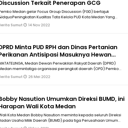
Discussion Terkait Penerapan GCG
Pemko Medan gelar Focus Group Discussion (FGD) bertajuk
&ldquoPeningkatan Kualitas Tata Kelola PUD Kota Medan Yang
Baik&rdquo
14 Nov 2022
Berita Sumut
DPRD Minta PUD RPH dan Dinas Pertanian
Perikanan Antisipasi Masuknya Hewan
yang Terindikasi PMK
MATATELINGA, Medan Dewan Perwakilan Rakyat Daerah (DPRD)
Medan memintatiga organisasi perangkat daerah (OPD) Pemko
Medan terkait dalam mengantisipasi masuknya hewan ternak yang
26 Mei 2022
Berita Sumut
terindikasi PenyakitMulut dan Kuku (PMK).Ketua Komisi IV DPRD
Medan, Har
Bobby Nasution Umumkan Direksi BUMD, ini
Harapan Wali Kota Medan
Wali Kota Medan Bobby Nasution meminta kepada seluruh Direksi
Badan Usaha Milik Daerah (BUMD) pada tiga Perusahaan Umum
Daerah (PUD)