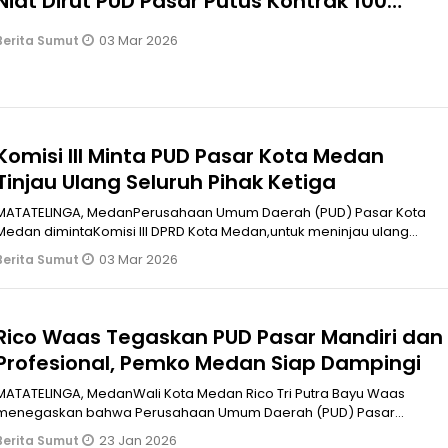
Niat Dirut PUD Pasar Putus Kontrak 100
Karyawan
03 Mar 2026
Berita Sumut
Komisi III Minta PUD Pasar Kota Medan
Tinjau Ulang Seluruh Pihak Ketiga
MATATELINGA, MedanPerusahaan Umum Daerah (PUD) Pasar Kota
Medan dimintaKomisi III DPRD Kota Medan,untuk meninjau ulang
seluruh kerjasama de
03 Mar 2026
Berita Sumut
Rico Waas Tegaskan PUD Pasar Mandiri dan
Profesional, Pemko Medan Siap Dampingi
MATATELINGA, MedanWali Kota Medan Rico Tri Putra Bayu Waas
menegaskan bahwa Perusahaan Umum Daerah (PUD) Pasar
Medan pada prinsipnya telah
23 Jan 2026
Berita Sumut