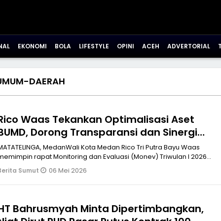
NAL
EKONOMI
BOLA
LIFESTYLE
OPINI
ACEH
ADVERTORIAL
UMUM-DAERAH
Rico Waas Tekankan Optimalisasi Aset
BUMD, Dorong Transparansi dan Sinergi
Investasi
MATATELINGA, MedanWali Kota Medan Rico Tri Putra Bayu Waas
memimpin rapat Monitoring dan Evaluasi (Monev) Triwulan I 2026
bersama Perusahaa
06 Mei 2026
Berita Sumut
HT Bahrusmyah Minta Dipertimbangkan,