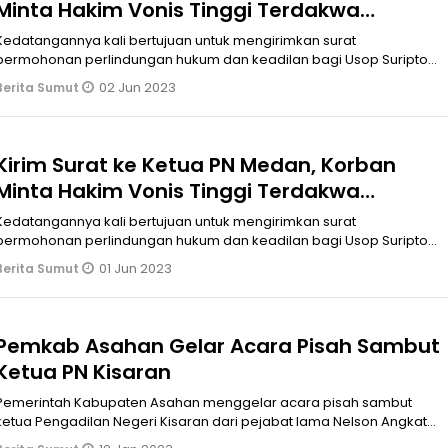
Minta Hakim Vonis Tinggi Terdakwa
Pembacokan di Pukat Banting
Kedatangannya kali bertujuan untuk mengirimkan surat
permohonan perlindungan hukum dan keadilan bagi Usop Suripto
yang menjadi korban keganasan oleh terdakwa William Charles
02 Jun 2023
Berita Sumut
dan David Nicholas pada perkara Pidana No 90/Pid.B/2023/PN Mdn.
Kirim Surat ke Ketua PN Medan, Korban
Minta Hakim Vonis Tinggi Terdakwa
Pembacokan di Pukat Banting
Kedatangannya kali bertujuan untuk mengirimkan surat
permohonan perlindungan hukum dan keadilan bagi Usop Suripto
yang menjadi korban keganasan oleh terdakwa William Charles
01 Jun 2023
Berita Sumut
dan David Nicholas pada perkara Pidana No 90/Pid.B/2023/PN Mdn.
Pemkab Asahan Gelar Acara Pisah Sambut
Ketua PN Kisaran
Pemerintah Kabupaten Asahan menggelar acara pisah sambut
ketua Pengadilan Negeri Kisaran dari pejabat lama Nelson Angkat
pada Halida Rahardhini di Aula Melati kantor bupati Asahan, Rabu