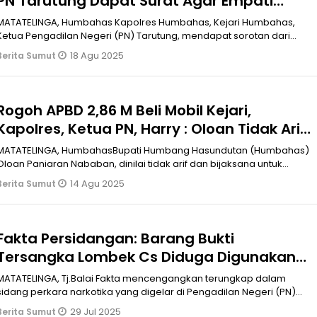
PN Tarutung Dapat Surat Agar Empati
Tolak Mobdis
ATATELINGA, Humbahas Kapolres Humbahas, Kejari Humbahas,
Ketua Pengadilan Negeri (PN) Tarutung, mendapat sorotan dari
masyarakat sekaitan
18 Agu 2025
Berita Sumut
Rogoh APBD 2,86 M Beli Mobil Kejari,
Kapolres, Ketua PN, Harry : Oloan Tidak Arif
dan Bijaksana, DPRD Tidak Berfungsi
MATATELINGA, HumbahasBupati Humbang Hasundutan (Humbahas)
Oloan Paniaran Nababan, dinilai tidak arif dan bijaksana untuk
mengalokasikan ang
14 Agu 2025
Berita Sumut
Fakta Persidangan: Barang Bukti
Tersangka Lombek Cs Diduga Digunakan
untuk Menjerat Rahmadi
TATELINGA, Tj.Balai Fakta mencengangkan terungkap dalam
sidang perkara narkotika yang digelar di Pengadilan Negeri (PN)
Tanjungbalai, Se
29 Jul 2025
Berita Sumut