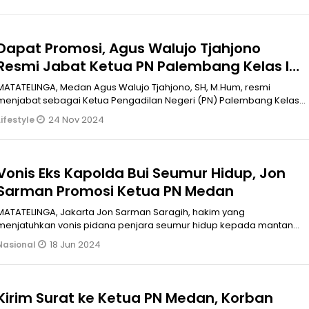
Dapat Promosi, Agus Walujo Tjahjono
Resmi Jabat Ketua PN Palembang Kelas IA
Khusus
MATATELINGA, Medan Agus Walujo Tjahjono, SH, M.Hum, resmi
menjabat sebagai Ketua Pengadilan Negeri (PN) Palembang Kelas
IA Khusus. Sebelumnya Agus menjabat sebagai Wakil Ketua PN
24 Nov 2024
Lifestyle
Medan sejak 3 Januari
2024.BACAJUGAhttps//www.matatelinga.com/Berita
Vonis Eks Kapolda Bui Seumur Hidup, Jon
Sarman Promosi Ketua PN Medan
ATATELINGA, Jakarta Jon Sarman Saragih, hakim yang
menjatuhkan vonis pidana penjara seumur hidup kepada mantan
Kapolda Sumatera Barat Irjen Pol Teddy Minahasa dipromosikan
18 Jun 2024
Nasional
menjadi Ketua Pengadilan Negeri (PN)
Medan.BACAJUGAhttps//www.matatelinga.
Kirim Surat ke Ketua PN Medan, Korban