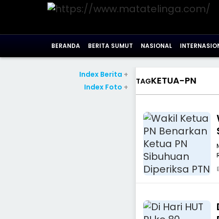
BERANDA
BERITA SUMUT
NASIONAL
INTERNASIO
Index Berita
+
KETUA-PN
TAG
Index Foto
+