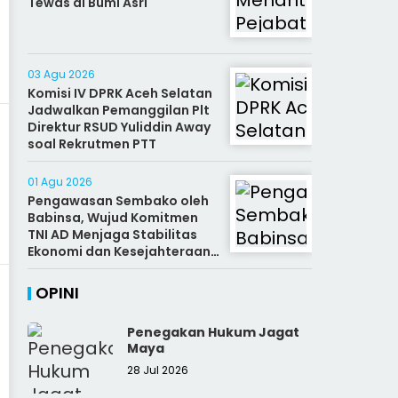
Tewas di Bumi Asri
03 Agu 2026
Komisi IV DPRK Aceh Selatan
Jadwalkan Pemanggilan Plt
Direktur RSUD Yuliddin Away
soal Rekrutmen PTT
01 Agu 2026
Pengawasan Sembako oleh
Babinsa, Wujud Komitmen
TNI AD Menjaga Stabilitas
Ekonomi dan Kesejahteraan
Rakyat
OPINI
Penegakan Hukum Jagat
Maya
28 Jul 2026