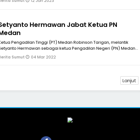
12 Jan 2023
Berita Sumut
(11/01/2023) malam.
Setyanto Hermawan Jabat Ketua PN
Medan
Ketua Pengadilan Tinggi (PT) Medan Robinson Tarigan, melantik
Setyanto Hermawan sebagai ketua Pengadilan Negeri (PN) Medan
i aula PT Medan, Jumat (4/3/2022). Setyanto yang sebelumnya
04 Mar 2022
Berita Sumut
menjabat sebagai Wakil ketua PN Jakarta Barat ini, dilantik
menggantik
Lanjut