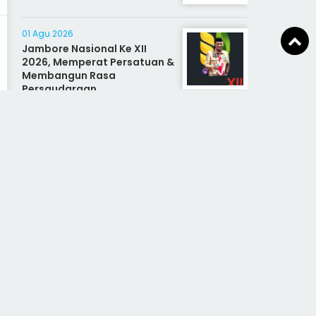
01 Agu 2026
Jambore Nasional Ke XII
2026, Memperat Persatuan &
Membangun Rasa
Persaudaraan
31 Jul 2026
Mahasiswa KKN Ubah
Sampah Sayur dan Daun
Kering Jadi Eco Enzyme di
Desa Walahar Lewat Inovasi
Alat Kreatif
03 Agu 2026
DPO Kasus Migas Ditangkap
Tim Tabur Kejari Aceh
Selatan, Sempat Buron
Empat Pekan
02 Agu 2026
Asyik Latihan Skateboard,