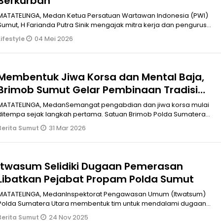
Berkurban
MATATELINGA, Medan Ketua Persatuan Wartawan Indonesia (PWI)
Sumut, H Farianda Putra Sinik mengajak mitra kerja dan pengurus
untuk melaksana
04 Mei 2026
Lifestyle
Membentuk Jiwa Korsa dan Mental Baja,
Brimob Sumut Gelar Pembinaan Tradisi
Bintara Remaja
MATATELINGA, MedanSemangat pengabdian dan jiwa korsa mulai
ditempa sejak langkah pertama. Satuan Brimob Polda Sumatera
Utara melaksanakan U
31 Mar 2026
Berita Sumut
Itwasum Selidiki Dugaan Pemerasan
Libatkan Pejabat Propam Polda Sumut
MATATELINGA, MedanInspektorat Pengawasan Umum (Itwatsum)
Polda Sumatera Utara membentuk tim untuk mendalami dugaan
pemerasan yang dilakukan
24 Nov 2025
Berita Sumut