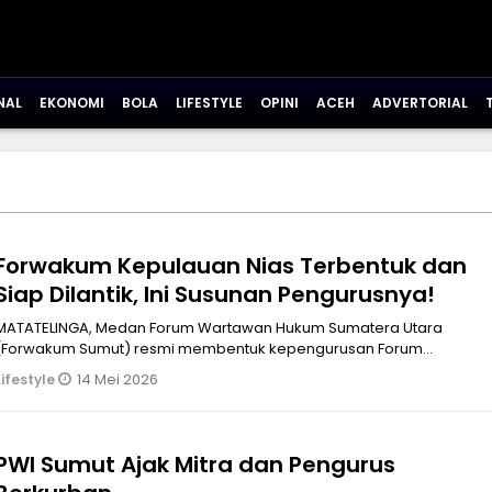
NAL
EKONOMI
BOLA
LIFESTYLE
OPINI
ACEH
ADVERTORIAL
Forwakum Kepulauan Nias Terbentuk dan
Siap Dilantik, Ini Susunan Pengurusnya!
MATATELINGA, Medan Forum Wartawan Hukum Sumatera Utara
(Forwakum Sumut) resmi membentuk kepengurusan Forum
Wartawan Hukum (Forwakum) Kepula
14 Mei 2026
Lifestyle
PWI Sumut Ajak Mitra dan Pengurus