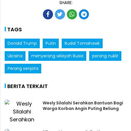
SHARE:
TAGS
Donald Trump
Putin
Rudal Tomahawk
Ukraina
menyerang wilayah Rusia
perang nuklir
Perang senjata
BERITA TERKAIT
Wesly Silalahi Serahkan Bantuan Bagi
Warga Korban Angin Puting Beliung