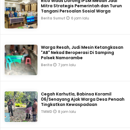
Rico Waas Dorong IPSM Medan Jadi
Mitra Strategis Pemerintah dan Turun
Tangani Persoalan Sosial Warga
6 jam lalu
Berita Sumut
Warga Resah, Judi Mesin Ketangkasan
"AB" Nekad Beroperasi Di Samping
Polsek Namorambe
7 jam lalu
Berita
Cegah Karhutla, Babinsa Koramil
06/Senayang Ajak Warga Desa Penaah
Tingkatkan Kewaspadaan
8 jam lalu
TMMD