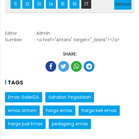
11
12
13
14
15
16
17
Semua
Editor
: Admin
Sumber
: <a href="Antara" target="_blank"></a>
SHARE:
TAGS
Emas Galeri24
Sahabat Pegadaian
emas antam
harga emas
harga beli emas
harga jual Emas
pedagang emas