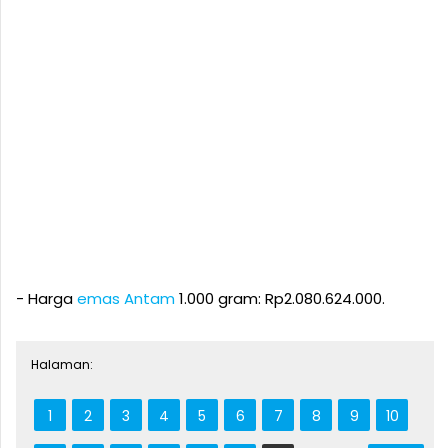
‎- Harga
emas Antam
1.000 gram: Rp2.080.624.000.
Halaman:
1
2
3
4
5
6
7
8
9
10