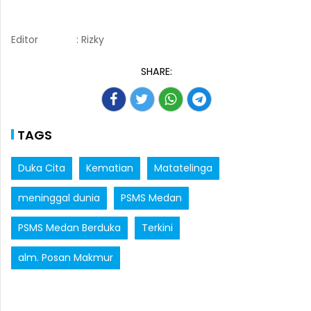
Editor
: Rizky
SHARE:
TAGS
Duka Cita
Kematian
Matatelinga
meninggal dunia
PSMS Medan
PSMS Medan Berduka
Terkini
alm. Posan Makmur