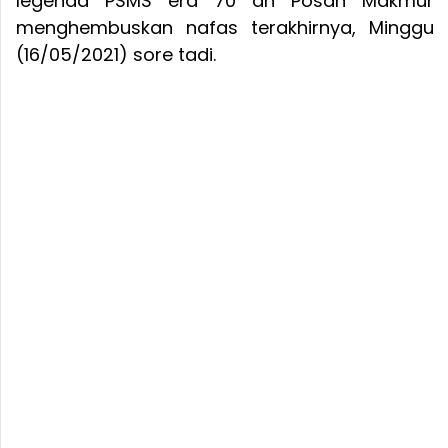
legenda PSMS era 70 an Posan Makmur
menghembuskan nafas terakhirnya, Minggu
(16/05/2021) sore tadi.