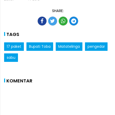
SHARE:
TAGS
17 paket
Bupati Toba
Matatelinga
pengedar
sabu
KOMENTAR