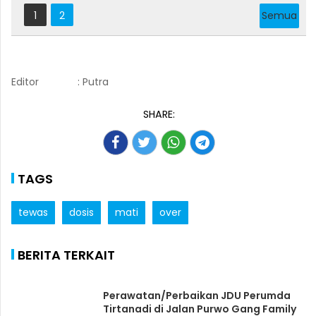
1
2
Semua
Editor
: Putra
SHARE:
TAGS
tewas
dosis
mati
over
BERITA TERKAIT
Perawatan/Perbaikan JDU Perumda
Tirtanadi di Jalan Purwo Gang Family