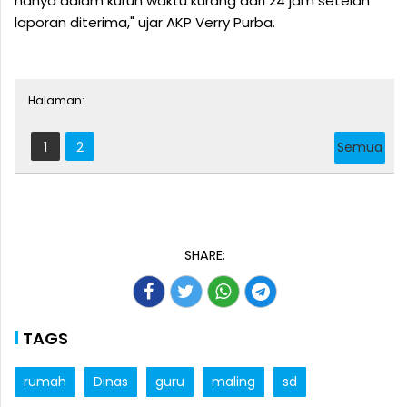
hanya dalam kurun waktu kurang dari 24 jam setelah
laporan diterima," ujar AKP Verry Purba.
Halaman:
1
2
Semua
SHARE:
TAGS
rumah
Dinas
guru
maling
sd