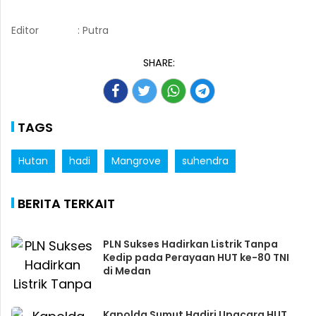
Editor
: Putra
SHARE:
TAGS
Hutan
hadi
Mangrove
suhendra
BERITA TERKAIT
PLN Sukses Hadirkan Listrik Tanpa
Kedip pada Perayaan HUT ke-80 TNI
di Medan
Kapolda Sumut Hadiri Upacara HUT