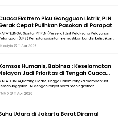
Cuaca Ekstrem Picu Gangguan Listrik, PLN
Gerak Cepat Pulihkan Pasokan di Parapat
MATATELINGA, Siantar PT PLN (Persero) Unit Pelaksana Pelayanan
Pelanggan (UP3) Pematangsiantar memastikan kondisi kelistrikan di
wilayah k
11 Apr 2026
Lifestyle
Komsos Humanis, Babinsa : Keselamatan
Nelayan Jadi Prioritas di Tengah Cuaca
Yang Tidak Menentu*
MATATELINGA,Katang Bidare, Lingga Dalam rangka memperkuat
kemanunggalan TNI dengan rakyat serta meningkatkan
kewaspadaan masyarakat pesisir
11 Apr 2026
TMMD
Suhu Udara di Jakarta Barat Diramal