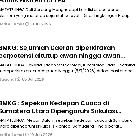
Panas Ekstrem di TPA
MATATELINGA,Deli Serdang Menghadapi kondisi cuaca panas
ekstrem yang melanda sejumlah wilayah, Dinas Lingkungan Hidup
(DLH) Kabupaten Deli
13 Jul 2026
Berita Sumut
BMKG: Sejumlah Daerah diperkirakan
berpotensi ditutup awan hingga awan
tebal
MATATELINGA, Jakarta Badan Meteorologi, Klimatologi, dan Geofisika
memperkirakan, cuaca pada Minggu (5/7/2026) didominasi cuaca
berawan hin
05 Jul 2026
Nasional
BMKG : Sepekan Kedepan Cuaca di
Sumatera Utara Dipengaruhi Sirkulasi
Siklonik di Samudera Hindia
MATATELINGA, Medan Dalam sepekan kedepan, cuaca di Sumatera
Utara dipengaruhi sirkulasi siklonik di Samudera Hindia barat
Sumatera, serta b
19 Jun 2026
Berita Sumut