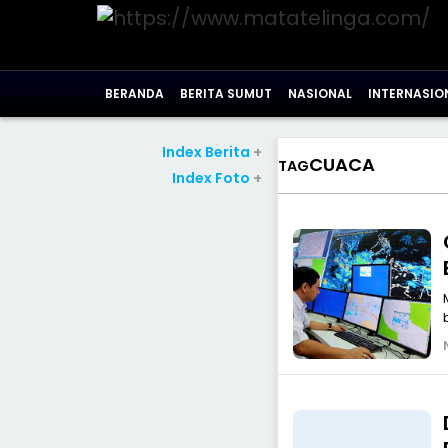
BERANDA
BERITA SUMUT
NASIONAL
INTERNASIO
Index Berita
+
CUACA
TAG
Index Foto
+