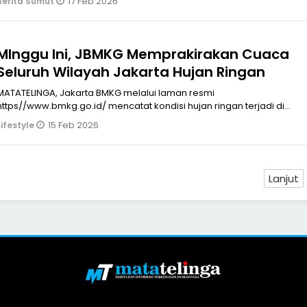
17 Feb 2026
Berita Sumut
MInggu Ini, JBMKG Memprakirakan Cuaca
Seluruh Wilayah Jakarta Hujan Ringan
MATATELINGA, Jakarta BMKG melalui laman resmi
https//www.bmkg.go.id/ mencatat kondisi hujan ringan terjadi di
Wilayah Administrasi Kepulau
15 Feb 2026
Lifestyle
Lanjut