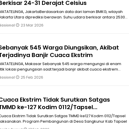
Berkisar 24-31 Derajat Celsius
MATATELINGA, JakartaBerdasarkan data dari laman BMKG, wilayah
Jakarta Utara diprediksi berawan. Suhu udara berkisar antara 2530
derajat Ce
23 Mar 2026
Nasional
Sebanyak 545 Warga Diungsikan, Akibat
Terjadinya Banjir Cuaca Ekstrim
MATATELINGA, Makasar Sebanyak 545 warga mengungsi di enam
titik lokasi pengungsian saat terjadi banjir akibat cuaca ekstrem
beberapa hari t
25 Feb 2026
Nasional
Cuaca Ekstrim Tidak Surutkan Satgas
TMMD ke-127 Kodim 0112/Tapsel
Laksanakan. Program Pembangunan di
Cuaca Ekstrim Tidak Surutkan Satgas TMMD ke127 Kodim 0112/Tapsel
Desa Sangkunur Kab Tapsel
Laksanakan. Program Pembangunan di Desa Sangkunur Kab Tapael