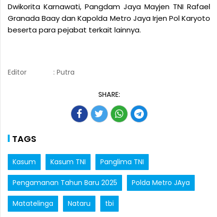
Dwikorita Karnawati, Pangdam Jaya Mayjen TNI Rafael
Granada Baay dan Kapolda Metro Jaya Irjen Pol Karyoto
beserta para pejabat terkait lainnya.
Editor
: Putra
SHARE:
TAGS
Kasum
Kasum TNI
Panglima TNI
Pengamanan Tahun Baru 2025
Polda Metro JAya
Matatelinga
Nataru
tbi