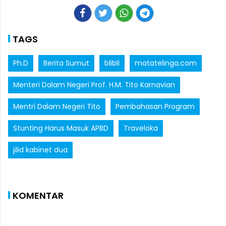
TAGS
Ph.D
Berita Sumut
blibli
matatelinga.com
Menteri Dalam Negeri Prof. H.M. Tito Karnavian
Mentri Dalam Negeri Tito
Pembahasan Program
Stunting Harus Masuk APBD
Traveloka
jilid kabinet dua
KOMENTAR