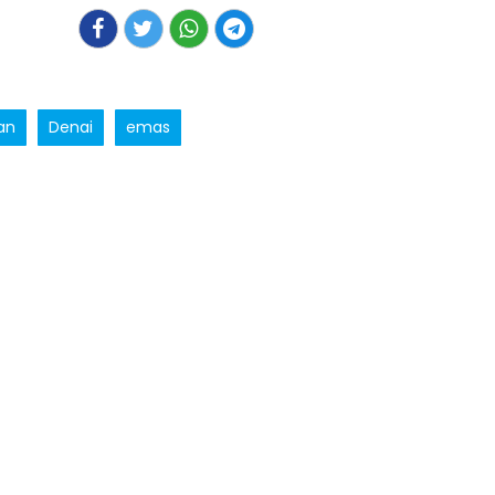
an
Denai
emas