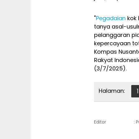
"
Pegadaian
kok 
tanya asal-usuln
pelanggaran pida
kepercayaan tot
Kompas Nusanta
Rakyat Indonesi
(3/7/2025).
Halaman:
1
Editor
: 