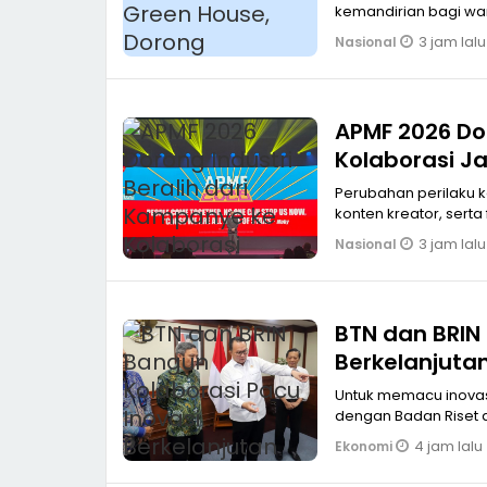
kemandirian bagi wa
3 jam lalu
Nasional
APMF 2026 Do
Kolaborasi J
Perubahan perilaku 
konten kreator, sert
3 jam lalu
Nasional
BTN dan BRIN
Berkelanjuta
Untuk memacu inovas
dengan Badan Riset d
4 jam lalu
Ekonomi