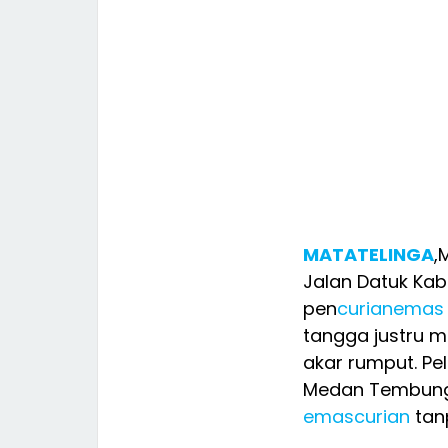
MATATELINGA
,
Jalan Datuk Ka
pen
curian
emas
tangga justru m
akar rumput. Pe
Medan Tembung 
emas
curian
tan