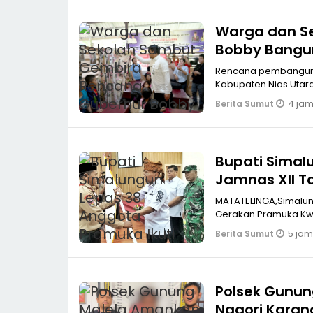
Warga dan S
Bobby Bangun
Rencana pembangunan 
Kabupaten Nias Utar
4 jam
Berita Sumut
Bupati Simal
Jamnas XII T
MATATELINGA,Simalungun Pemerintah Kabupaten Simalungun resmi le
Gerakan Pramuka Kwa
5 jam
Berita Sumut
Polsek Gunun
Nagori Karan