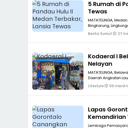
5 Rumah di Pandau Hulu II Medan Terbakar, Lansia
Tewas
MATATELINGA, Medan 
Bingkarung, Lingkung
27 me
Berita Sumut
Kodaeral I 
Nelayan
MATATELINGA, Belaw
Daerah Angkatan Laut 
59 menit l
Lifestyle
Lapas Goront
Kemandirian 
Lembaga Pemasyarakatan Kelas IIA Gorontalo terus memperkuat