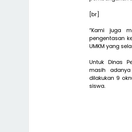
[br]
“Kami juga m
pengentasan k
UMKM yang selam
Untuk Dinas Pe
masih adanya 
dilakukan 9 ok
siswa.