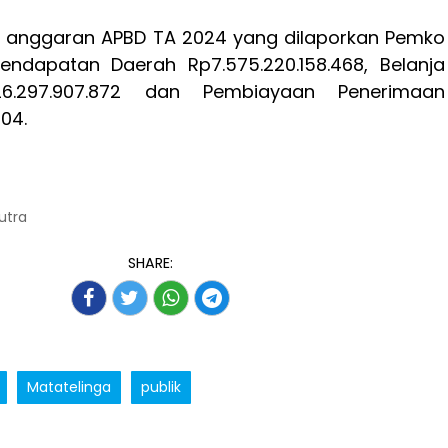
r anggaran APBD TA 2024 yang dilaporkan Pemko
endapatan Daerah Rp7.575.220.158.468, Belanja
26.297.907.872 dan Pembiayaan Penerimaan
04.
Putra
SHARE:
Matatelinga
publik