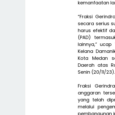
kemanfaatan la
“Fraksi Gerin
secara serius 
harus efektif 
(PAD) termasu
lainnya,” ucap
Kelana Damanik
Kota Medan se
Daerah atas R
Senin (20/11/23).
Fraksi Gerin
anggaran terse
yang telah dip
melalui penge
pembangunan inf