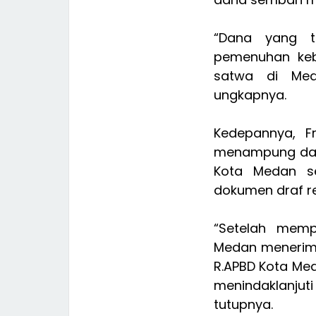
“Dana yang te
pemenuhan keb
satwa di Med
ungkapnya.
Kedepannya, F
menampung dan
Kota Medan s
dokumen draf r
“Setelah memp
Medan menerima
R.APBD Kota Me
menindaklanju
tutupnya.