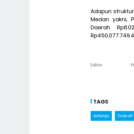
Adapun struktu
Medan yakni, P
Daerah Rp8.0
Rp450.077.749.4
Editor
: 
TAGS
belanja
Daerah