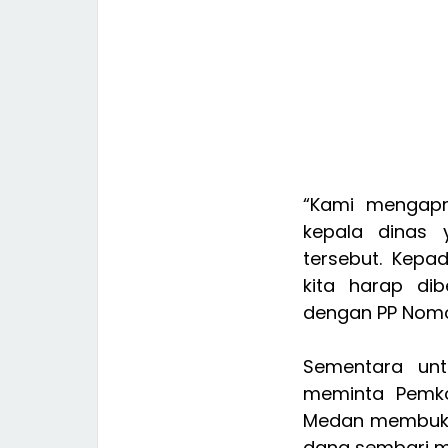
“Kami mengapr
kepala dinas
tersebut. Kepa
kita harap dib
dengan PP Nomor
Sementara unt
meminta Pemk
Medan membuka 
dana sembari me