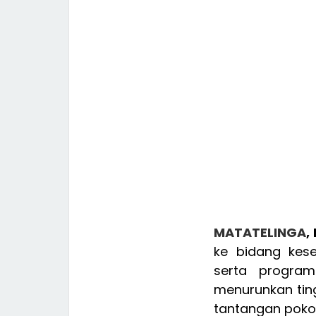
MATATELINGA
,
ke bidang kes
serta program
menurunkan tin
tantangan pok