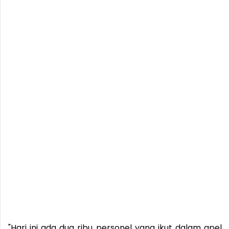
"Hari ini ada dua ribu personel yang ikut dalam apel