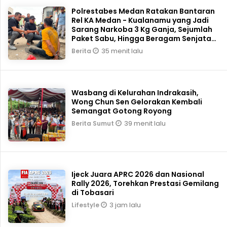
Polrestabes Medan Ratakan Bantaran
Rel KA Medan - Kualanamu yang Jadi
Sarang Narkoba 3 Kg Ganja, Sejumlah
Paket Sabu, Hingga Beragam Senjata
Disita ME
35 menit lalu
Berita
Wasbang di Kelurahan Indrakasih,
Wong Chun Sen Gelorakan Kembali
Semangat Gotong Royong
39 menit lalu
Berita Sumut
Ijeck Juara APRC 2026 dan Nasional
Rally 2026, Torehkan Prestasi Gemilang
di Tobasari
3 jam lalu
Lifestyle