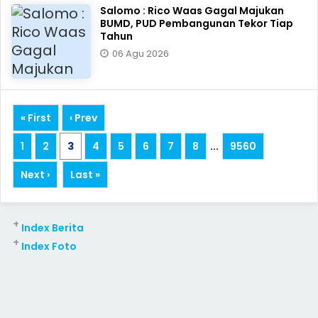
Salomo : Rico Waas Gagal Majukan
BUMD, PUD Pembangunan Tekor Tiap
Tahun
06 Agu 2026
« First
‹ Prev
1
2
3
4
5
6
7
8
...
9560
Next ›
Last »
+
Index Berita
+
Index Foto