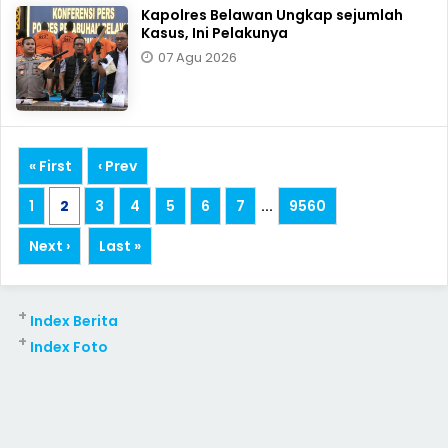
Kapolres Belawan Ungkap sejumlah
Kasus, Ini Pelakunya
07 Agu 2026
« First
‹ Prev
1
2
3
4
5
6
7
...
9560
Next ›
Last »
+
Index Berita
+
Index Foto