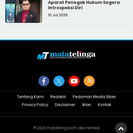
Aparat Penegak Hukum Segera
Introspeksi Diri
10 Jul 2026
Tentang Kami
Redaksi
Pedoman Media Siber
Privacy Policy
Disclaimer
Iklan
Kontak
© 2026
matatelinga.com
. dev
heriweb