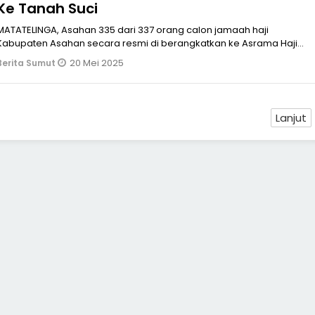
Ke Tanah Suci
MATATELINGA, Asahan 335 dari 337 orang calon jamaah haji
Kabupaten Asahan secara resmi di berangkatkan ke Asrama Haji
Medan pada Senin 19 Mey 2025 yang selanjutnya menuju ke Tanah
20 Mei 2025
Berita Sumut
Suci Makkah, rombongan calon jamaah haji ini diberangkatkan dari
Gedu
Lanjut