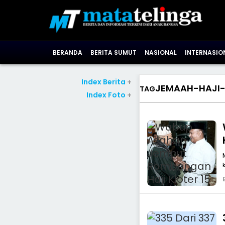
BERANDA
BERITA SUMUT
NASIONAL
INTERNASIO
Index Berita
+
JEMAAH-HAJI
TAG
Index Foto
+
MA