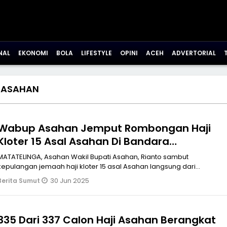
NAL
EKONOMI
BOLA
LIFESTYLE
OPINI
ACEH
ADVERTORIAL
-ASAHAN
Wabup Asahan Jemput Rombongan Haji
Kloter 15 Asal Asahan Di Bandara
Kualanamu
TATELINGA, Asahan Wakil Bupati Asahan, Rianto sambut
kepulangan jemaah haji kloter 15 asal Asahan langsung dari
bandara Kualanamu Medan, Minggu malam
30 Jun 2025
Berita Sumut
(29/06/2025).adsenseRombongan jamaah haji kloter 15 terdiri dari
jamaah asal Kabupaten Asahan,
335 Dari 337 Calon Haji Asahan Berangkat