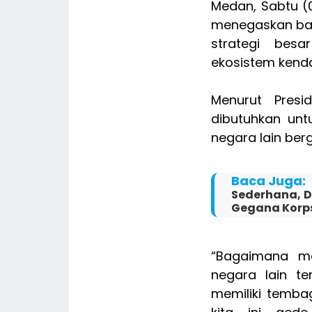
Medan, Sabtu (
menegaskan bah
strategi bes
ekosistem kendar
Menurut Presi
dibutuhkan un
negara lain ber
Baca Juga:
Sederhana, D
Gegana Korps
“Bagaimana m
negara lain te
memiliki tembag