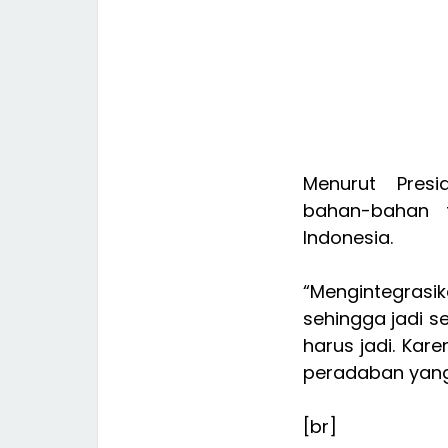
Menurut Presi
bahan-bahan t
Indonesia.
“Mengintegras
sehingga jadi s
harus jadi. Kar
peradaban yang 
[br]