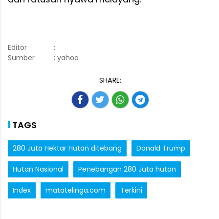
Editor
:
Sumber
: yahoo
SHARE:
TAGS
280 Juta Hektar Hutan ditebang
Donald Trump
Hutan Nasional
Penebangan 280 Juta hutan
Index
matatelinga.com
Terkini