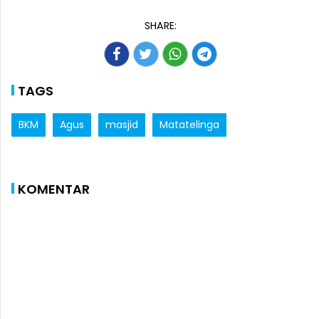
SHARE:
TAGS
BKM
Agus
masjid
Matatelinga
KOMENTAR