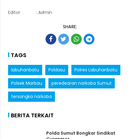
Editor
: Admin
SHARE:
TAGS
labuhanbatu
Poldasu
Polres Labuhanbatu
Polsek Marbau
peredearan narkoba Sumut
tersangka narkoba
BERITA TERKAIT
Polda Sumut Bongkar Sindikat