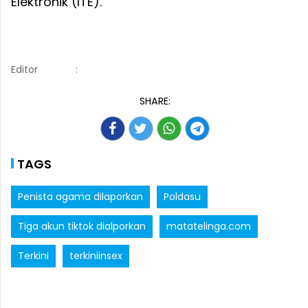
Elektronik (ITE).
Editor
:
SHARE:
TAGS
Penista agama dilaporkan
Poldasu
Tiga akun tiktok dialporkan
matatelinga.com
Terkini
terkiniinsex