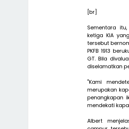
[br]
Sementara itu,
ketiga KIA ya
tersebut berno
PKFB 1913 beru
GT. Bila divalu
diselamatkan pe
"Kami mendetek
merupakan kapa
penangkapan ik
mendekati kapal
Albert menjel
campur tersebu