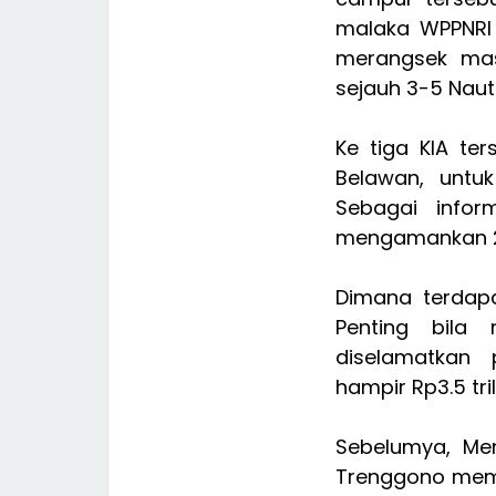
malaka WPPNRI 5
merangsek mas
sejauh 3-5 Nauti
Ke tiga KIA te
Belawan, untuk
Sebagai infor
mengamankan 21
Dimana terdapa
Penting bila 
diselamatkan 
hampir Rp3.5 tril
Sebelumya, Men
Trenggono mema