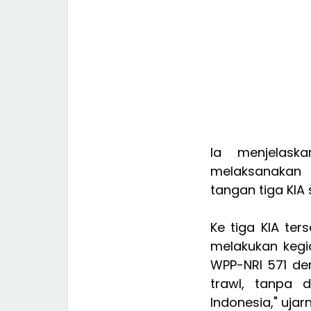
Ia menjelask
melaksanakan 
tangan tiga KIA 
Ke tiga KIA te
melakukan kegi
WPP-NRI 571 de
trawl, tanpa d
Indonesia," ujar