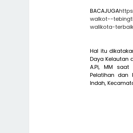
BACAJUGA
http
walkot--tebing
walikota-terbai
Hal itu dikatak
Daya Kelautan d
A.Pi, MM saat
Pelatihan dan 
Indah, Kecamat