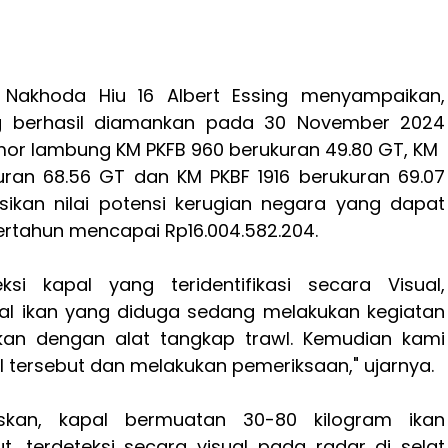
 Nakhoda Hiu 16 Albert Essing menyampaikan,
ng berhasil diamankan pada 30 November 2024
mor lambung KM PKFB 960 berukuran 49.80 GT, KM
kuran 68.56 GT dan KM PKBF 1916 berukuran 69.07
asikan nilai potensi kerugian negara yang dapat
rtahun mencapai Rp16.004.582.204.
si kapal yang teridentifikasi secara Visual,
l ikan yang diduga sedang melakukan kegiatan
an dengan alat tangkap trawl. Kemudian kami
 tersebut dan melakukan pemeriksaan," ujarnya.
askan, kapal bermuatan 30-80 kilogram ikan
t, terdeteksi secara visual pada radar di selat