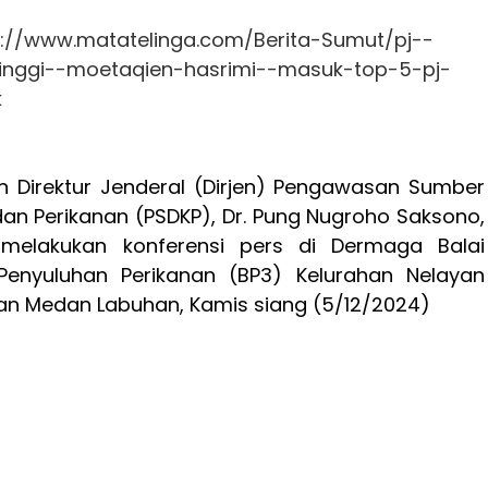
s://www.matatelinga.com/Berita-Sumut/pj--
tinggi--moetaqien-hasrimi--masuk-top-5-pj-
k
an Direktur Jenderal (Dirjen) Pengawasan Sumber
an Perikanan (PSDKP), Dr. Pung Nugroho Saksono,
 melakukan konferensi pers di Dermaga Balai
Penyuluhan Perikanan (BP3) Kelurahan Nelayan
an Medan Labuhan, Kamis siang (5/12/2024)