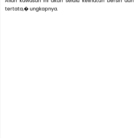
Allah kawasan ini akan selalu kelihatan bersih dan
tertata,� ungkapnya.