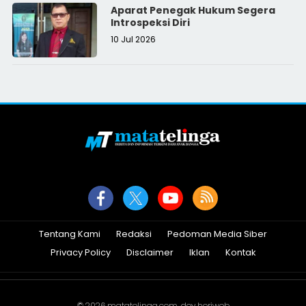
Aparat Penegak Hukum Segera
Introspeksi Diri
10 Jul 2026
Tentang Kami
Redaksi
Pedoman Media Siber
Privacy Policy
Disclaimer
Iklan
Kontak
© 2026
matatelinga.com
. dev
heriweb