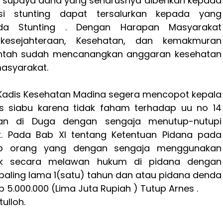
h supaya dana yang seharusnya diberikan kepada
asi stunting dapat tersalurkan kepada yang
da Stunting . Dengan Harapan Masyarakat
kesejahteraan, Kesehatan, dan kemakmuran
intah sudah mencanangkan anggaran kesehatan
masyarakat.
Kadis Kesehatan Madina segera mencopot kepala
 siabu karena tidak faham terhadap uu no 14
an di Duga dengan sengaja menutup-nutupi
ik. Pada Bab XI tentang Ketentuan Pidana pada
ap orang yang dengan sengaja menggunakan
lik secara melawan hukum di pidana dengan
paling lama 1(satu) tahun dan atau pidana denda
 5.000.000 (Lima Juta Rupiah ) Tutup Arnes .
tulloh.