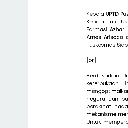
Kepala UPTD Pu
Kepala Tata Us
Farmasi Azhari
Arnes Arisoca 
Puskesmas Siabu 
[br]
Berdasarkan U
keterbukaan 
mengoptimalkan
negara dan bad
berakibat pada
mekanisme memp
Untuk memperol