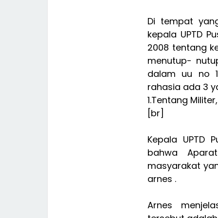
Di tempat yan
kepala UPTD Pu
2008 tentang k
menutup- nutupi
dalam uu no 1
rahasia ada 3 y
1.Tentang Milite
[br]
Kepala UPTD P
bahwa Aparat
masyarakat yan
arnes .
Arnes menjela