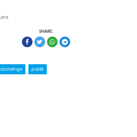
Putra
SHARE:
atatelinga
publik