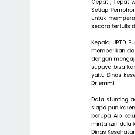
Cepat , Tepat w
Setiap Pemohon
untuk memperol
secara tertulis d
Kepala UPTD Pu
memberikan dat
dengan mengaju
supaya bisa ka
yaitu Dinas ke
Dr emmi
Data stunting 
siapa pun karen
berupa Aib kelu
minta izin dulu
Dinas Kesehata