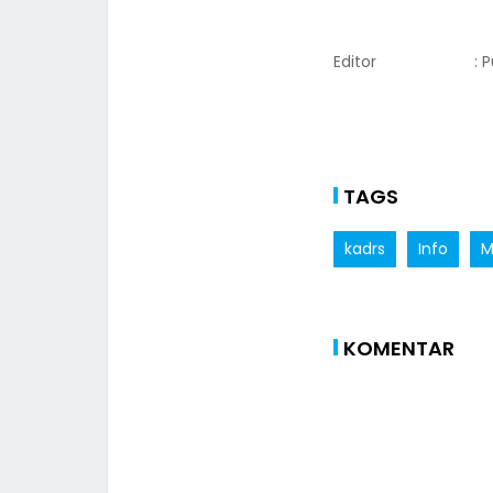
Editor
: 
TAGS
kadrs
Info
M
KOMENTAR