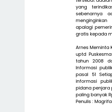
tersebut adala
yang terindik
sebenarnya a
menginginkan 
apalagi pemer
gratis kepada 
Arnes Meminta 
uptd Puskesmas
tahun 2008 d
Informasi publ
pasal 51 Seti
informasi pub
pidana penjara 
paling banyak Rp
Penulis : Magrifa