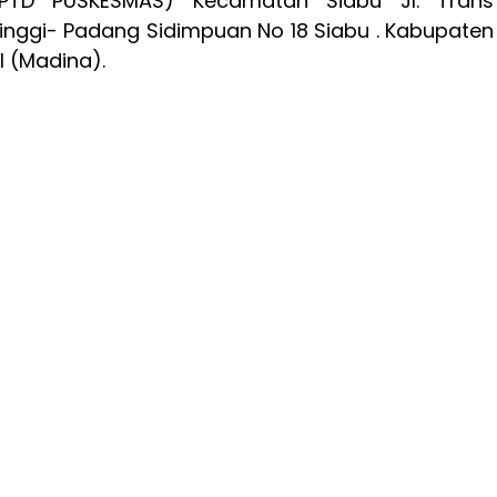
PTD PUSKESMAS) Kecamatan Siabu Jl. Trans
inggi- Padang Sidimpuan No 18 Siabu . Kabupaten
l (Madina).