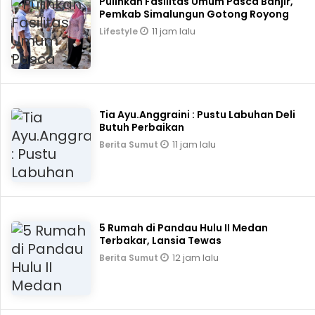
Pulihkan Fasilitas Umum Pasca Banjir,
Pemkab Simalungun Gotong Royong
11 jam lalu
Lifestyle
Tia Ayu.Anggraini : Pustu Labuhan Deli
Butuh Perbaikan
11 jam lalu
Berita Sumut
5 Rumah di Pandau Hulu II Medan
Terbakar, Lansia Tewas
12 jam lalu
Berita Sumut